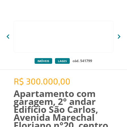
cód. 541799
IMÓVEIS
LAGES
R$ 300.000,00
Apartamento com
garagem, 2° andar
Edifício São Carlos,
Avenida Marechal
Floriano n°20, centro,