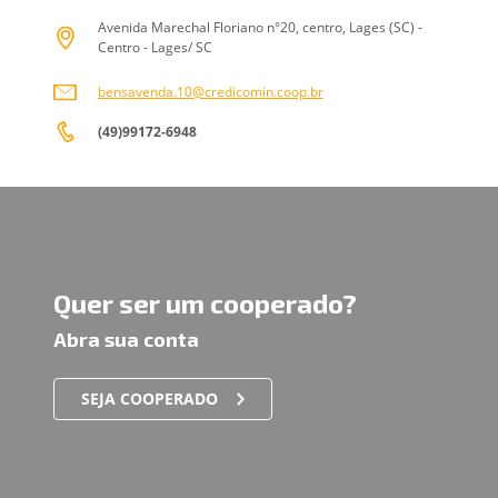
Avenida Marechal Floriano n°20, centro, Lages (SC) -
Centro - Lages/ SC
bensavenda.10@credicomin.coop.br
(49)99172-6948
Quer ser um cooperado?
Abra sua conta
SEJA COOPERADO