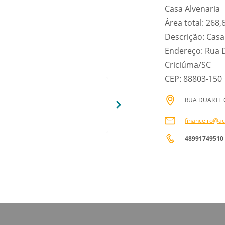
Casa Alvenaria
Área total: 268
Descrição: Casa
Endereço: Rua D
Criciúma/SC
CEP: 88803-150
RUA DUARTE CO
financeiro@ac
48991749510