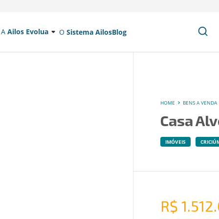
A
Ailos Evolua
O
Sistema Ailos
Blog
HOME
BENS A VENDA
Casa Alv
IMÓVEIS
CRICIÚ
R$ 1.512