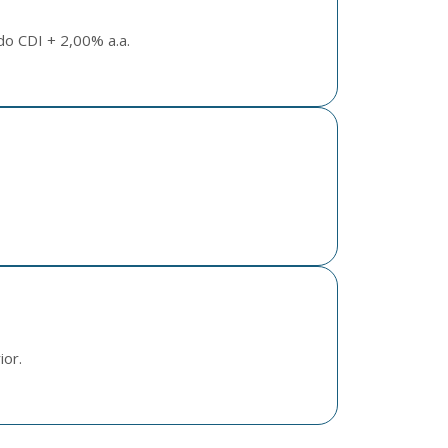
do CDI + 2,00% a.a.
ior.