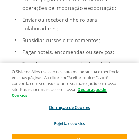
operações de importação e exportação;
Enviar ou receber dinheiro para
colaboradores;
Subsidiar cursos e treinamentos;
Pagar hotéis, encomendas ou serviços;
Transferir para pagamento de imóveis;
O Sistema Ailos usa cookies para melhorar sua experiência
Efetuar o pagamento de impostos, taxas,
em suas páginas. Ao clicar em "Aceitar cookies", você
concorda com seu uso durante sua navegação em nosso
direitos autorais e registro de marcas e
site. Para saber mais, acesse nossa
Declaração de
patentes.
Cookies
Definição de Cookies
Rejeitar cookies