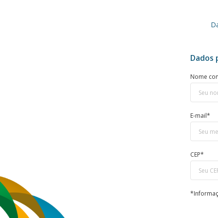
Da
Dados 
Nome co
E-mail*
CEP*
*Informaç