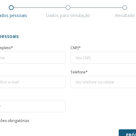
dos pessoais
Dados para simulação
Resultado
pessoais
mpleto*
CNPJ*
Telefone*
ões obrigatórias
PRÓ