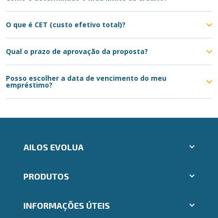
O que é CET (custo efetivo total)?
Qual o prazo de aprovação da proposta?
Posso escolher a data de vencimento do meu
empréstimo?
AILOS EVOLUA
Aplicativos Ailos
PRODUTOS
Indique um amigo
Seja um fornecedor
Cartões
Segunda via e atualização de boletos
INFORMAÇÕES ÚTEIS
Consórcios
Trabalhe Conosco