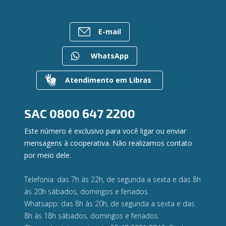
Empréstimos
Ailos Educação
Rede de Atendimento
FALE CONOSCO
Investimentos
Notícias
Postos de Atendimento
Previdência
E-mail
Bens à venda
Caixa Eletrônico
Para empresas
Mapa do site
Regularização de dívidas
WhatsApp
Gerenciar Cookies
Valores a Receber
Contato
Atendimento em Libras
Canal de Ética
Ouvidoria
Privacidade e segurança
SAC
0800 647 2200
Este número é exclusivo para você ligar ou enviar
mensagens à cooperativa. Não realizamos contato
por meio dele.
Telefonia: das 7h às 22h, de segunda a sexta e das 8h
às 20h sábados, domingos e feriados.
Whatsapp: das 8h às 20h, de segunda a sexta e das
8h às 18h sábados, domingos e feriados.