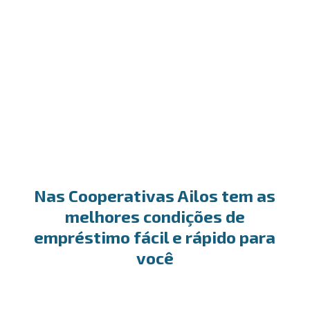
Desconto de títulos
A escolha ideal para antecipar o recebimento dos
seus títulos e garantir o fluxo positivo do seu
caixa.
Nas Cooperativas Ailos tem as
melhores condições de
empréstimo fácil e rápido para
você