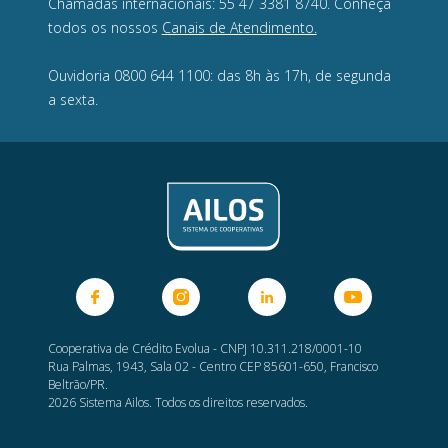
Chamadas internacionais: 55 47 3381 8740. Conheça
todos os nossos
Canais de Atendimento.
Ouvidoria 0800 644 1100: das 8h às 17h, de segunda
a sexta.
Cooperativa de Crédito Evolua - CNPJ 10.311.218/0001-10
Rua Palmas, 1943, Sala 02 - Centro CEP 85601-650, Francisco
Beltrão/PR.
2026 Sistema Ailos. Todos os direitos reservados.