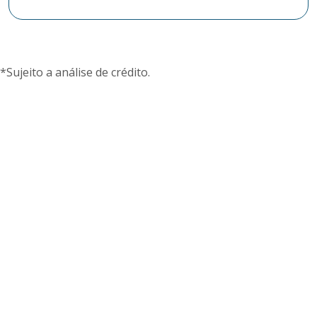
*Sujeito a análise de crédito.
Desconto de cheques
Receba o valor à vista e a cooperativa cuida dos
cheques dos seus clientes.