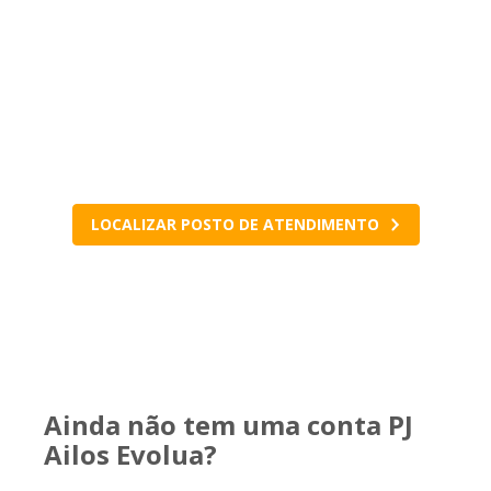
Visite seu posto de
atendimento
Fale com a sua cooperativa para conferir
condições e tirar todas as dúvidas.
LOCALIZAR POSTO DE ATENDIMENTO
Ainda não tem uma conta PJ
Ailos Evolua?