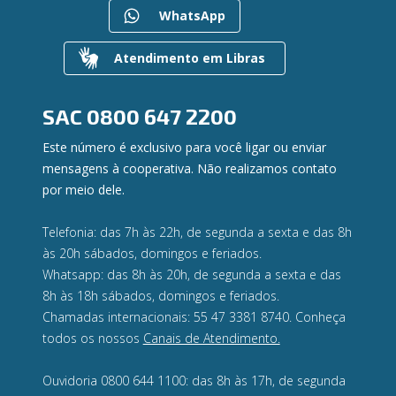
WhatsApp
Gerenciar Cookies
Valores a Receber
Contato
Atendimento em Libras
Canal de Ética
Ouvidoria
Privacidade e segurança
SAC
0800 647 2200
Este número é exclusivo para você ligar ou enviar
mensagens à cooperativa. Não realizamos contato
por meio dele.
Telefonia: das 7h às 22h, de segunda a sexta e das 8h
às 20h sábados, domingos e feriados.
Whatsapp: das 8h às 20h, de segunda a sexta e das
8h às 18h sábados, domingos e feriados.
Chamadas internacionais: 55 47 3381 8740. Conheça
todos os nossos
Canais de Atendimento.
Ouvidoria 0800 644 1100: das 8h às 17h, de segunda