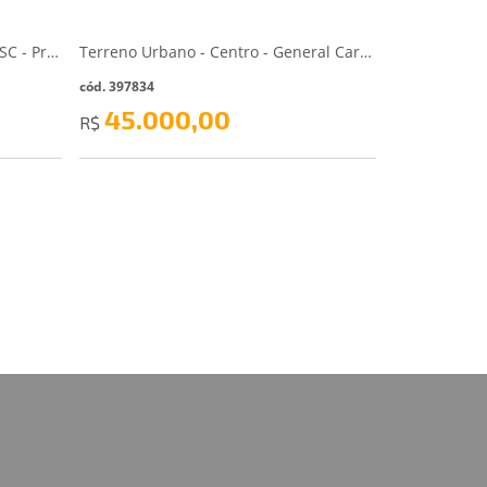
Terreno em Presidente Getúlio- SC - Presidente Getúlio/SC
Terreno Urbano - Centro - General Carneiro/PR
cód. 397834
45.000,00
R$