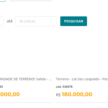
até
PESQUISAR
OPORTUNIDADE DE TERRENO! Salete - SC - Ibirama/SC
35
cód. 536978
.000,00
180.000,00
R$