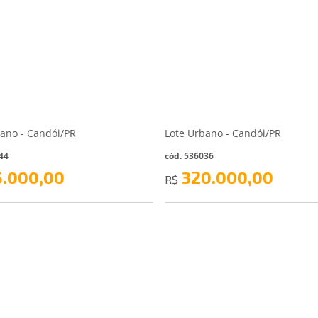
bano - Candói/PR
Lote Urbano - Candói/PR
44
cód. 536036
5.000,00
320.000,00
R$