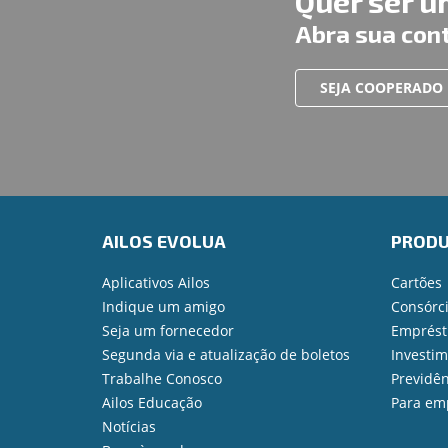
Quer ser 
Abra sua con
SEJA COOPERADO
AILOS EVOLUA
PROD
Aplicativos Ailos
Cartões
Indique um amigo
Consórc
Seja um fornecedor
Emprést
Segunda via e atualização de boletos
Investi
Trabalhe Conosco
Previdên
Ailos Educação
Para em
Notícias