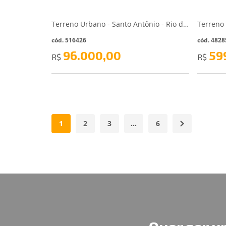
Terreno Urbano - Santo Antônio - Rio dos Cedros/SC
cód. 516426
cód. 4828
96.000,00
59
R$
R$
1
2
3
…
6