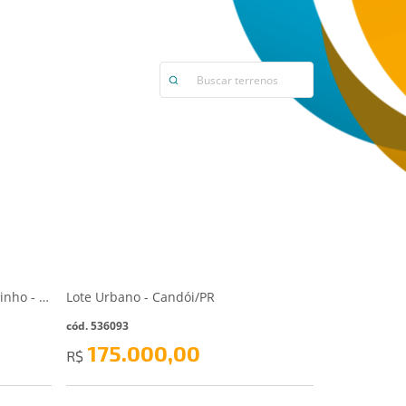
Terreno - Lot.Seu Leopoldo - Pocinho - Ilhota/SC
Lote Urbano - Candói/PR
cód. 536093
175.000,00
R$