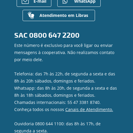
E-mail
WhatsApp
Para empresas
Mapa do site
Regularização de dívidas
Gerenciar Cookies
Valores a Receber
Atendimento em Libras
Contato
Canal de Ética
SAC
0800 647 2200
Ouvidoria
Privacidade e segurança
Este número é exclusivo para você ligar ou enviar
mensagens à cooperativa. Não realizamos contato
por meio dele.
Telefonia: das 7h às 22h, de segunda a sexta e das
8h às 20h sábados, domingos e feriados.
Whatsapp: das 8h às 20h, de segunda a sexta e das
8h às 18h sábados, domingos e feriados.
Chamadas internacionais: 55 47 3381 8740.
Conheça todos os nossos
Canais de Atendimento.
Ouvidoria 0800 644 1100: das 8h às 17h, de
segunda a sexta.