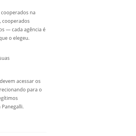
s cooperados na
o, cooperados
os — cada agência é
que o elegeu.
 suas
s devem acessar os
direcionando para o
egítimos
 Panegalli.