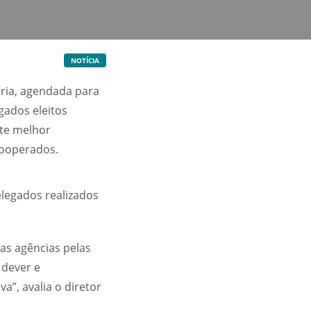
NOTÍCIA
ária, agendada para
gados eleitos
te melhor
cooperados.
legados realizados
as agências pelas
 dever e
”, avalia o diretor