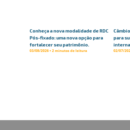
Conheça a nova modalidade de RDC
Câmbio 
Pós-fixado: uma nova opção para
para s
fortalecer seu patrimônio.
interna
03/08/2026 • 2 minutos de leitura
02/07/202