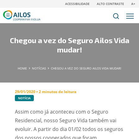
ACESSIBILIDADE
ALTO CONTRASTE
A+
Chegou a vez do Seguro Ailos Vida
mudar!
HOME
NOTÍCIAS
CHEGOU A VEZ DO SEGURO AILOS VIDA MUDAR!
29/01/2020 • 2 minutos de leitura
NOTÍCIA
Assim como já aconteceu com o Seguro
Residencial, nosso Seguro Vida também vai
evoluir. A partir do dia 01/02 todos os seguros
dos nossos cooperados que foram