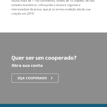
reuniu mais de 1.100 corredores, vindos de 70 cidades, de oito
estados brasileiros, reforçando o alcance regional e
interestadual da prova, que já se tornou tradição desde sua
criação em 2019.
Quer ser um cooperado?
Abra sua conta
SEJA COOPERADO