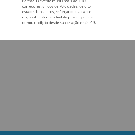
Beltrão. O evento reuniu mais de 1.100
corredores, vindos de 70 cidades, de oito
estados brasileiros, reforçando o alcance
regional e interestadual da prova, que já se
tornou tradição desde sua criação em 2019.