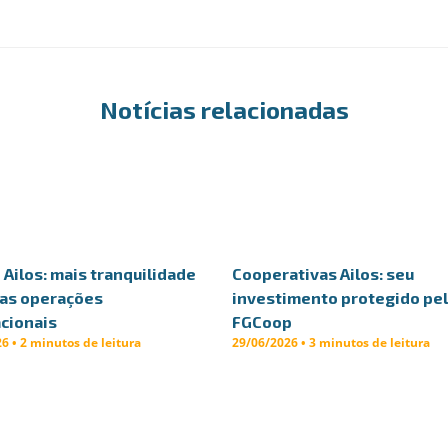
Notícias relacionadas
Ailos: mais tranquilidade
Cooperativas Ailos: seu
uas operações
investimento protegido pe
cionais
FGCoop
6 • 2 minutos de leitura
29/06/2026 • 3 minutos de leitura