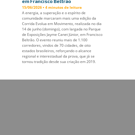
em Francisco Beltrão
15/06/2026 • 4 minutos de leitura
A energia, a superação e o espírito de
comunidade marcaram mais uma edição da
Corrida Evolua em Movimento, realizada no dia
14 de junho (domingo), com largada no Parque
de Exposições Jayme Canet Júnior, em Francisco
Beltrão. O evento reuniu mais de 1.100
corredores, vindos de 70 cidades, de oito
estados brasileiros, reforçando o alcance
regional e interestadual da prova, que já se
tornou tradição desde sua criação em 2019.