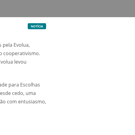
NOTÍCIA
 pela Evolua,
o cooperativismo.
volua levou
ade para Escolhas
desde cedo, uma
ssão com entusiasmo,