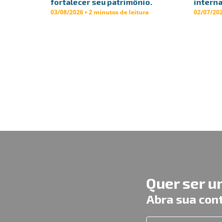
fortalecer seu patrimônio.
interna
03/08/2026 • 2 minutos de leitura
02/07/202
Quer ser 
Abra sua con