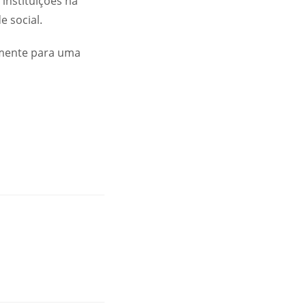
instituições na
 social.
amente para uma