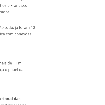
hos e Francisco
rador.
o todo, já foram 10
dica com conexões
ais de 11 mil
ça o papel da
acional das