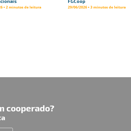
cionais
FGCoop
6 • 2 minutos de leitura
29/06/2026 • 3 minutos de leitura
um cooperado?
ta