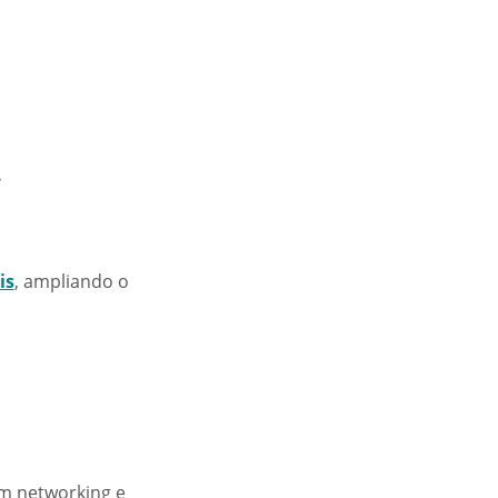
.
is
, ampliando o
m networking e