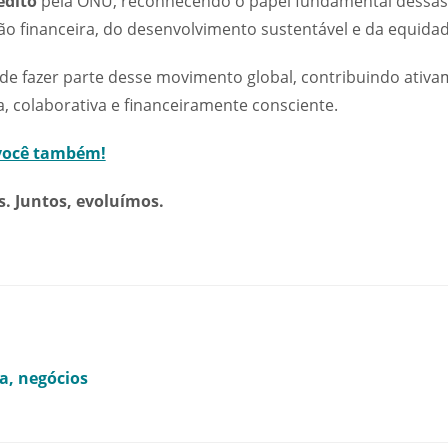
édito
pela ONU, reconhecendo o papel fundamental dessas 
o financeira, do desenvolvimento sustentável e da equidade
 de fazer parte desse movimento global, contribuindo ativ
a, colaborativa e financeiramente consciente.
 você também!
. Juntos, evoluímos.
ra
negócios