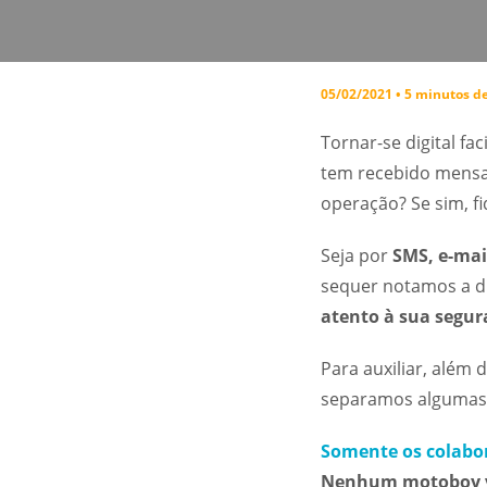
05/02/2021 • 5 minutos de
Tornar-se digital fac
tem recebido mensa
operação? Se sim, f
Seja por
SMS, e-mai
sequer notamos a d
atento à sua segu
Para auxiliar, além
separamos algumas o
Somente os colabo
Nenhum motoboy va