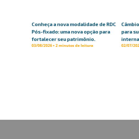
Conheça a nova modalidade de RDC
Câmbio 
Pós-fixado: uma nova opção para
para s
fortalecer seu patrimônio.
interna
03/08/2026 • 2 minutos de leitura
02/07/202