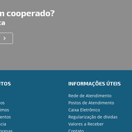
um cooperado?
ta
UTOS
INFORMAÇÕES ÚTEIS
Rede de Atendimento
ios
Postos de Atendimento
imos
Caixa Eletrônico
mentos
Regularização de dívidas
cia
Valores a Receber
presas
Contato