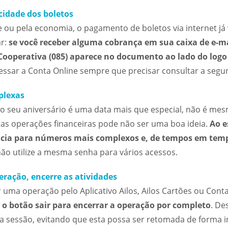
cidade dos boletos
e ou pela economia, o pagamento de boletos via internet já 
r:
se você receber alguma cobrança em sua caixa de e-mai
 Cooperativa (085) aparece no documento ao lado do logo 
sar a Conta Online sempre que precisar consultar a segun
plexas
do seu aniversário é uma data mais que especial, não é mesm
s operações financeiras pode não ser uma boa ideia.
Ao e
cia para números mais complexos e, de tempos em tempo
não utilize a mesma senha para vários acessos.
eração, encerre as atividades
 uma operação pelo Aplicativo Ailos, Ailos Cartões ou Cont
 o botão sair para encerrar a operação por completo
. De
a sessão, evitando que esta possa ser retomada de forma i