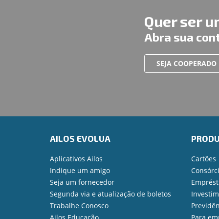
Quer ser 
Abra sua con
SEJA COOPERADO
AILOS EVOLUA
PROD
Aplicativos Ailos
Cartões
Indique um amigo
Consórc
Seja um fornecedor
Emprést
Segunda via e atualização de boletos
Investi
Trabalhe Conosco
Previdên
Ailos Educação
Para em