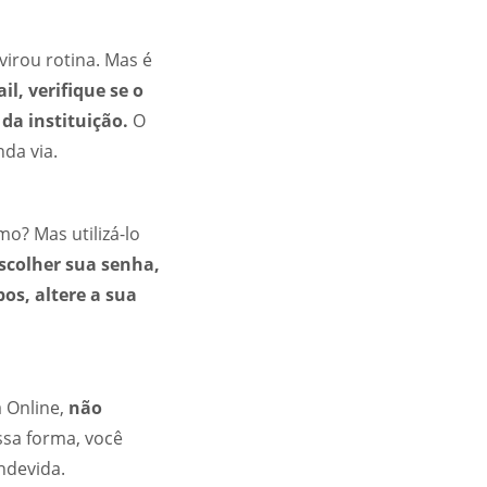
virou rotina. Mas é
l, verifique se o
da instituição.
O
da via.
o? Mas utilizá-lo
scolher sua senha,
s, altere a sua
a Online,
não
ssa forma, você
ndevida.