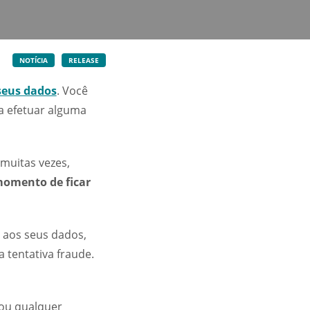
NOTÍCIA
RELEASE
seus dados
. Você
a efetuar alguma
 muitas vezes,
omento de ficar
 aos seus dados,
 tentativa fraude.
ou qualquer