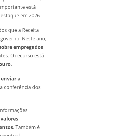
importante está
destaque em 2026.
os que a Receita
 governo. Neste ano,
 sobre empregados
es. O recurso está
 ouro
.
 enviar a
 a conferência dos
 informações
s
valores
entos
. Também é
 eventual