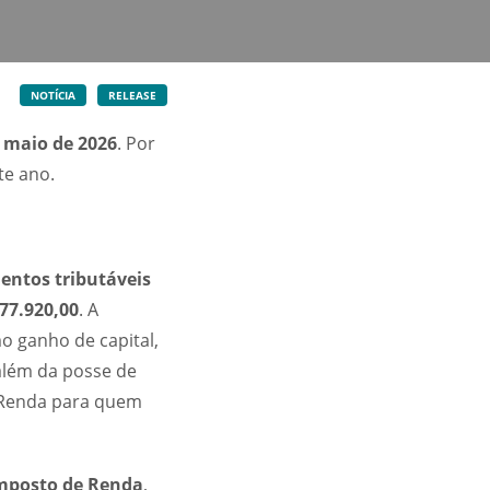
NOTÍCIA
RELEASE
 maio de 2026
. Por
te ano.
entos tributáveis
177.920,00
. A
o ganho de capital,
além da posse de
 Renda para quem
mposto de Renda
,