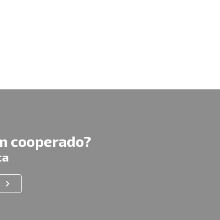
um cooperado?
ta