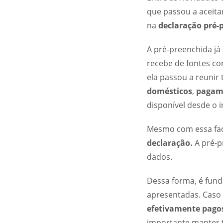
que passou a aceit
na
declaração pré-
A pré-preenchida já
recebe de fontes co
ela passou a reuni
domésticos
,
pagam
disponível desde o 
Mesmo com essa fac
declaração.
A pré-p
dados.
Dessa forma, é fund
apresentadas. Caso 
efetivamente pagos
importante manter 