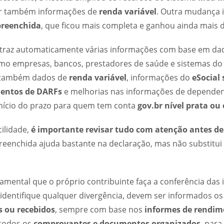
ar também informações de
renda variável
. Outra mudança 
preenchida
, que ficou mais completa e ganhou ainda mais 
 traz automaticamente várias informações com base em dad
mo empresas, bancos, prestadores de saúde e sistemas do
r também dados de
renda variável
, informações do
eSocial
entos de DARFs
e melhorias nas informações de dependent
início do prazo para quem tem conta
gov.br nível prata ou
ilidade,
é importante revisar tudo com atenção antes de
reenchida ajuda bastante na declaração, mas não substitui
amental que o próprio contribuinte faça a conferência das
identifique qualquer divergência, devem ser informados o
 ou recebidos
, sempre com base nos
informes de rendim
todos os
comprovantes e documentos organizados
, para