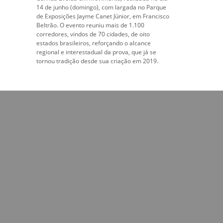
14 de junho (domingo), com largada no Parque
de Exposições Jayme Canet Júnior, em Francisco
Beltrão. O evento reuniu mais de 1.100
corredores, vindos de 70 cidades, de oito
estados brasileiros, reforçando o alcance
regional e interestadual da prova, que já se
tornou tradição desde sua criação em 2019.