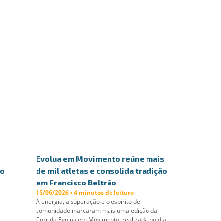
Evolua em Movimento reúne mais
lo
de mil atletas e consolida tradição
em Francisco Beltrão
15/06/2026 • 4 minutos de leitura
A energia, a superação e o espírito de
comunidade marcaram mais uma edição da
Corrida Evolua em Movimento, realizada no dia