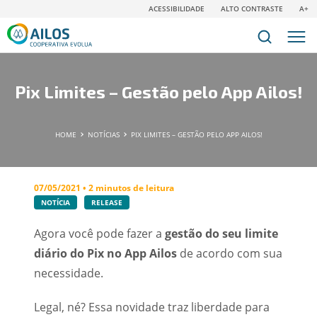
ACESSIBILIDADE
ALTO CONTRASTE
A+
Pix Limites – Gestão pelo App Ailos!
HOME
NOTÍCIAS
PIX LIMITES – GESTÃO PELO APP AILOS!
07/05/2021 • 2 minutos de leitura
NOTÍCIA
RELEASE
Agora você pode fazer a
gestão do seu limite
diário do Pix no App Ailos
de acordo com sua
necessidade.
Legal, né? Essa novidade traz liberdade para