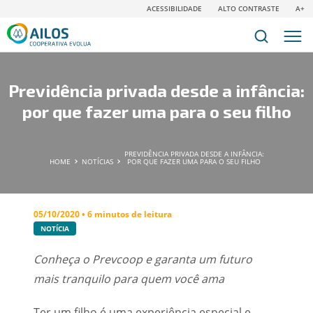
ACESSIBILIDADE
ALTO CONTRASTE
A+
Previdência privada desde a infância:
por que fazer uma para o seu filho
PREVIDÊNCIA PRIVADA DESDE A INFÂNCIA:
HOME
NOTÍCIAS
POR QUE FAZER UMA PARA O SEU FILHO
05/10/2020 • 6 minutos de leitura
NOTÍCIA
Conheça o Prevcoop e garanta um futuro
mais tranquilo para quem você ama
Ter um filho é uma experiência especial e