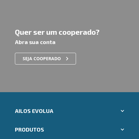
Quer ser um cooperado?
Abra sua conta
SEJA COOPERADO
AILOS EVOLUA
Aplicativos Ailos
PRODUTOS
Indique um amigo
Seja um fornecedor