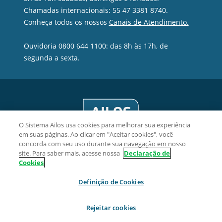
Chamadas internacionais: 55 47 3381 8740.
Conheça todos os nossos
Canais de Atendimento.
Ouvidoria 0800 644 1100: das 8h às 17h, de
segunda a sexta.
O Sistema Ailos usa cookies para melhorar sua experiência
em suas páginas. Ao clicar em "Aceitar cookies", você
concorda com seu uso durante sua navegação em nosso
site. Para saber mais, acesse nossa
Declaração de
Cookies
Cooperativa de Crédito Evolua - CNPJ 10.311.218/0001-10
Definição de Cookies
Rua Palmas, 1943, Sala 02 - Centro CEP 85601-650, Francisco
Beltrão/PR.
Rejeitar cookies
2026 Sistema Ailos. Todos os direitos reservados.