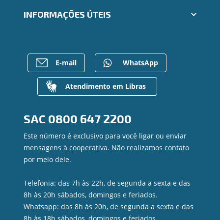
Cartões
Segunda via e atualização de boletos
INFORMAÇÕES ÚTEIS
Consórcios
Trabalhe Conosco
Empréstimos
Ailos Educação
Rede de Atendimento
FALE CONOSCO
Investimentos
Notícias
Postos de Atendimento
Previdência
Bens à venda
Caixa Eletrônico
E-mail
WhatsApp
Para empresas
Mapa do site
Regularização de dívidas
Gerenciar Cookies
Valores a Receber
Atendimento em Libras
Contato
Canal de Ética
SAC
0800 647 2200
Ouvidoria
Privacidade e segurança
Este número é exclusivo para você ligar ou enviar
mensagens à cooperativa. Não realizamos contato
por meio dele.
Telefonia: das 7h às 22h, de segunda a sexta e das
8h às 20h sábados, domingos e feriados.
Whatsapp: das 8h às 20h, de segunda a sexta e das
8h às 18h sábados, domingos e feriados.