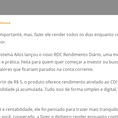
leitura
importante, mas, fazer ele render todos os dias enquanto c
or.
Sistema Ailos lançou o novo RDC Rendimento Diário, uma m
 e prática. Feita para quem quer começar a investir ou bus
valores que ficariam parados na conta corrente.
rtir de R$ 5, o produto oferece rendimento atrelado ao CDI
lidade já acumulada. Tudo isso de forma simples e digital,
z e rentabilidade, ele foi pensado para trazer mais tranquil
o você, cooperado, a fazer o dinheiro render enquanto cont