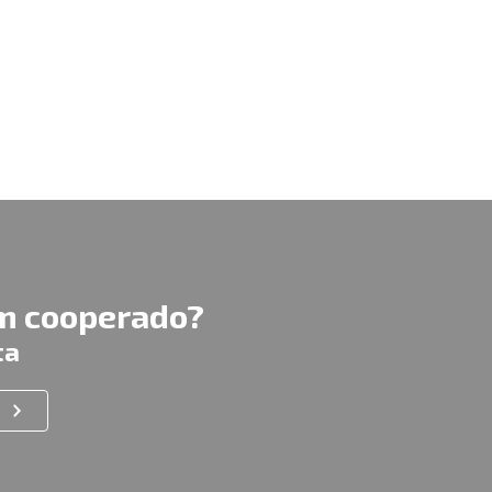
um cooperado?
ta