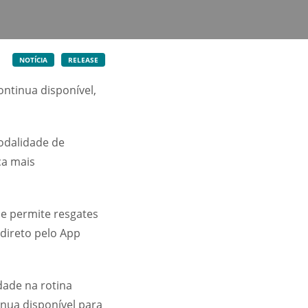
NOTÍCIA
RELEASE
ontinua disponível,
odalidade de
ca mais
 e permite resgates
 direto pelo App
idade na rotina
inua disponível para