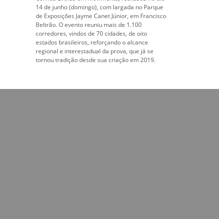
14 de junho (domingo), com largada no Parque
de Exposições Jayme Canet Júnior, em Francisco
Beltrão. O evento reuniu mais de 1.100
corredores, vindos de 70 cidades, de oito
estados brasileiros, reforçando o alcance
regional e interestadual da prova, que já se
tornou tradição desde sua criação em 2019.