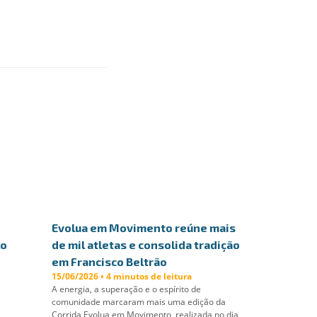
Evolua em Movimento reúne mais
lo
de mil atletas e consolida tradição
em Francisco Beltrão
15/06/2026 • 4 minutos de leitura
A energia, a superação e o espírito de
comunidade marcaram mais uma edição da
Corrida Evolua em Movimento, realizada no dia