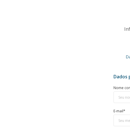
In
Da
Dados 
Nome co
E-mail*