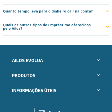
Quanto tempo leva para o dinheiro cair na conta?
Quais os outros tipos de Empréstimo oferecidos
pelo Ailos?
AILOS EVOLUA
Aplicativos Ailos
PRODUTOS
Indique um amigo
Seja um fornecedor
Cartões
Segunda via e atualização de boletos
INFORMAÇÕES ÚTEIS
Consórcios
Trabalhe Conosco
Empréstimos
Ailos Educação
Rede de Atendimento
FALE CONOSCO
Investimentos
Notícias
Postos de Atendimento
Previdência