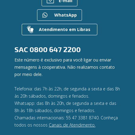
E-mail
Bens à venda
Caixa Eletrônico
Para empresas
Mapa do site
Regularização de dívidas
WhatsApp
Gerenciar Cookies
Valores a Receber
Contato
Atendimento em Libras
Canal de Ética
Ouvidoria
Privacidade e segurança
SAC
0800 647 2200
Este número é exclusivo para você ligar ou enviar
mensagens à cooperativa. Não realizamos contato
por meio dele.
Telefonia: das 7h às 22h, de segunda a sexta e das 8h
às 20h sábados, domingos e feriados.
Whatsapp: das 8h às 20h, de segunda a sexta e das
8h às 18h sábados, domingos e feriados.
Chamadas internacionais: 55 47 3381 8740. Conheça
todos os nossos
Canais de Atendimento.