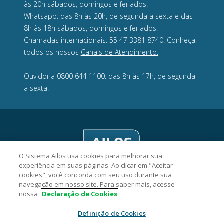
às 20h sábados, domingos e feriados.
Whatsapp: das 8h às 20h, de segunda a sexta e das
8h às 18h sábados, domingos e feriados.
Chamadas internacionais: 55 47 3381 8740. Conheça
todos os nossos
Canais de Atendimento.
Ouvidoria 0800 644 1100: das 8h às 17h, de segunda
a sexta.
O Sistema Ailos usa cookies para melhorar sua
experiência em suas páginas. Ao clicar em "Aceitar
cookies", você concorda com seu uso durante sua
navegação em nosso site. Para saber mais, acesse
nossa
Declaração de Cookies
Cooperativa de Crédito Evolua - CNPJ 10.311.218/0001-10
Definição de Cookies
Rua Palmas, 1943, Sala 02 - Centro CEP 85601-650, Francisco