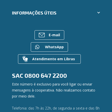
Seja um fornecedor
Cartões
Segunda via e atualização de boletos
INFORMAÇÕES ÚTEIS
Consórcios
Trabalhe Conosco
Empréstimos
Ailos Educação
Rede de Atendimento
FALE CONOSCO
Investimentos
Notícias
Postos de Atendimento
Previdência
E-mail
Bens à venda
Caixa Eletrônico
Para empresas
Mapa do site
Regularização de dívidas
WhatsApp
Gerenciar Cookies
Valores a Receber
Contato
Atendimento em Libras
Canal de Ética
Ouvidoria
Privacidade e segurança
SAC
0800 647 2200
Este número é exclusivo para você ligar ou enviar
mensagens à cooperativa. Não realizamos contato
por meio dele.
Telefonia: das 7h às 22h, de segunda a sexta e das 8h